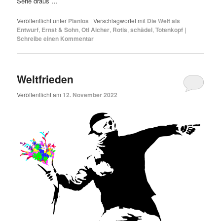
Serie draus …
Veröffentlicht unter
Planlos
|
Verschlagwortet mit
Die Welt als
Entwurf
,
Ernst & Sohn
,
Otl Aicher
,
Rotis
,
schädel
,
Totenkopf
|
Schreibe einen Kommentar
Weltfrieden
Veröffentlicht am
12. November 2022