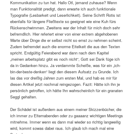
Kommunikation zu tun hat. Hallo Otl, jemand zuhause? Wenn
man Funktionalität predigt, dann erwarte ich auch funktionale
Typografie (Lesbarkeit und Leserlichkeit). Seine Schrift Rotis ist
ebenfalls für längere Fließtexte so geeignet wie eine Kuh fürs
Rückenschwimmen. Zweitens war der Inhalt für mich doch sehr
befremdlich. Hier referiert einer von einer extrem abgehobenen
Warte über Dinge die er selbst nicht so ernst zu nehmen scheint.
Zudem befremdet auch die enorme Eitelkeit die aus den Texten
spricht. Endgültig Feierabend war dann nach dem Kapitel
„meinen arbeitsplatz gibt es noch nicht“, Gott sei Dank füge ich
da in Gedanken hinzu. Ja verdammte Scheiße, was für ein „ich-
bin-der-beste-denken“ liegt den diesem Aufsatz zu Grunde. Ich
las das vor dreißig Jahren zum ersten Mal, und hab es mir für
diesen Artikel jetzt nochmal reingezogen. Fazit: Hätte ich ihn je
persönlich getroffen, ich hätte Ihn wahrscheinlich für ein granaten
Seggl gehalten.
Der Schädel ist außerdem aus einem meiner Skizzenbücher, die
ich immer zu Elternabenden oder zu gaaaanz wichtigen Meetings
mitnehme. Immer wenn es dann mal wieder so richtig langweilig
wird, kommt sowas dabei raus. Ich glaub ich mach mal eine