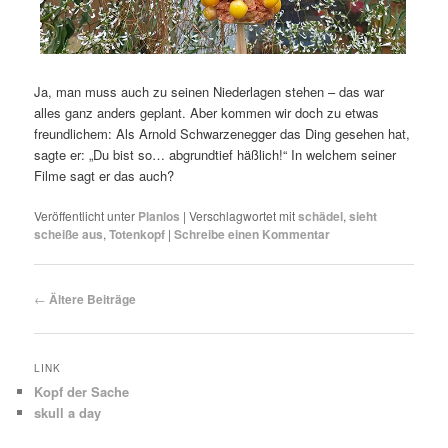
Ja, man muss auch zu seinen Niederlagen stehen – das war
alles ganz anders geplant. Aber kommen wir doch zu etwas
freundlichem: Als Arnold Schwarzenegger das Ding gesehen hat,
sagte er: „Du bist so… abgrundtief häßlich!“ In welchem seiner
Filme sagt er das auch?
Veröffentlicht unter
Planlos
|
Verschlagwortet mit
schädel
,
sieht
scheiße aus
,
Totenkopf
|
Schreibe einen Kommentar
Beitrags-
←
Ältere Beiträge
Navigation
LINK
Kopf der Sache
skull a day