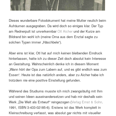
Dieses wunderbare Fotodokument hat meine Mutter neulich beim
Aufräumen ausgegraben. Da wird doch so einiges klar. Der Typ
am Rednerpult ist unverkennbar
Otl Aicher
und der Kurze am
Bildrand bin wohl ich (meine Oma aus dem Enztal sagte zu
solchen Typen immer „Häschbele“).
Aber eins ist klar, Otl hat auf mich keinen bleibenden Eindruck
hinterlassen, hatte ich zu dieser Zeit doch absolut kein Interesse
an Gestaltung. Wahrscheinlich denke ich in diesem Moment
„Wann hört der Opa zum Labern auf, und es gibt endlich was zum
Essen“. Heute ist das natürlich anders, aber zu Aicher habe ich
trotzdem nie eine positive Einstellung gefunden.
Während des Studiums musste ich mich zwangsläufig mit Ihm
und seinen Ideen auseinandersetzen und hab mir deshalb sein
Werk „Die Welt als Entwurf“ reingezogen (
Verlag Ernst & Sohn,
1991, ISBN 3-433-02185-6). Erstens ist das Werk komplett in
Kleinschreibung verfasst, was absolut gar nichts mit visueller