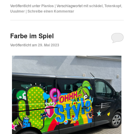
Veröffentlicht unter
Planlos
|
Verschlagwortet mit
schädel
,
Totenkopf
,
Uuulmer
|
Schreibe einen Kommentar
Farbe im Spiel
Veröffentlicht am
29. Mai 2023