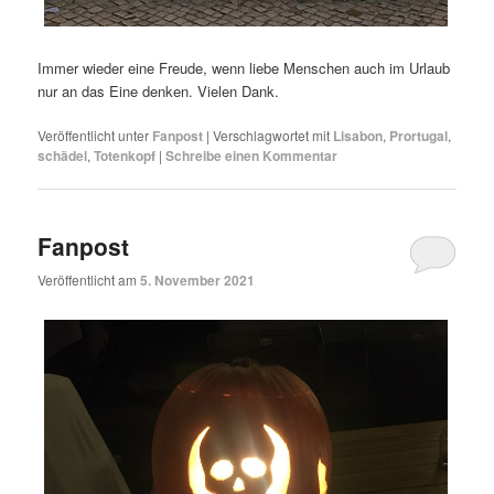
Immer wieder eine Freude, wenn liebe Menschen auch im Urlaub
nur an das Eine denken. Vielen Dank.
Veröffentlicht unter
Fanpost
|
Verschlagwortet mit
Lisabon
,
Prortugal
,
schädel
,
Totenkopf
|
Schreibe einen Kommentar
Fanpost
Veröffentlicht am
5. November 2021