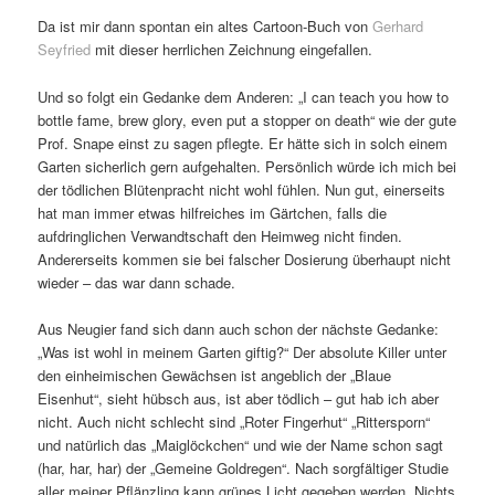
Da ist mir dann spontan ein altes Cartoon-Buch von
Gerhard
Seyfried
mit dieser herrlichen Zeichnung eingefallen.
Und so folgt ein Gedanke dem Anderen: „I can teach you how to
bottle fame, brew glory, even put a stopper on death“ wie der gute
Prof. Snape einst zu sagen pflegte. Er hätte sich in solch einem
Garten sicherlich gern aufgehalten. Persönlich würde ich mich bei
der tödlichen Blütenpracht nicht wohl fühlen. Nun gut, einerseits
hat man immer etwas hilfreiches im Gärtchen, falls die
aufdringlichen Verwandtschaft den Heimweg nicht finden.
Andererseits kommen sie bei falscher Dosierung überhaupt nicht
wieder – das war dann schade.
Aus Neugier fand sich dann auch schon der nächste Gedanke:
„Was ist wohl in meinem Garten giftig?“ Der absolute Killer unter
den einheimischen Gewächsen ist angeblich der „Blaue
Eisenhut“, sieht hübsch aus, ist aber tödlich – gut hab ich aber
nicht. Auch nicht schlecht sind „Roter Fingerhut“ „Rittersporn“
und natürlich das „Maiglöckchen“ und wie der Name schon sagt
(har, har, har) der „Gemeine Goldregen“. Nach sorgfältiger Studie
aller meiner Pflänzling kann grünes Licht gegeben werden. Nichts