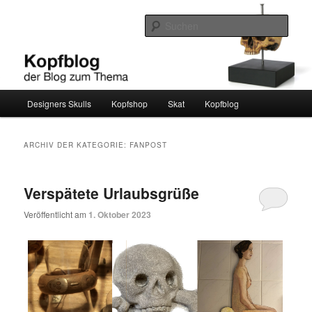
Zum
Zum
Ein weiterer WordPress-Blog
Inhalt
sekundären
Such
wechseln
Inhalt
wechseln
kopfblog
Hauptmenü
Designers Skulls
Kopfshop
Skat
Kopfblog
ARCHIV DER KATEGORIE:
FANPOST
Verspätete Urlaubsgrüße
Veröffentlicht am
1. Oktober 2023