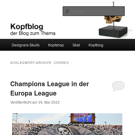
Zum
Zum
Ein weiterer WordPress-Blog
Inhalt
sekundären
Such
wechseln
Inhalt
wechseln
kopfblog
Hauptmenü
Designers Skulls
Kopfshop
Skat
Kopfblog
SCHLAGWORT-ARCHIVE:
CHOREO
Champions League in der
Europa League
Veröffentlicht am
29. Mai 2022