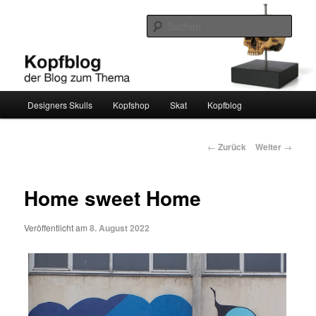
Zum
Ein weiterer WordPress-Blog
Inhalt
Such
wechseln
kopfblog
Hauptmenü
Designers Skulls
Kopfshop
Skat
Kopfblog
Beitrags-
←
Zurück
Weiter
→
Navigation
Home sweet Home
Veröffentlicht am
8. August 2022